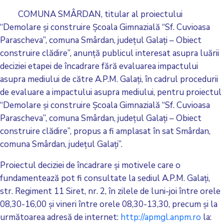
COMUNA SMÂRDAN, titular al proiectului
“Demolare şi construire Şcoala Gimnazială “Sf. Cuvioasa
Parascheva”, comuna Smârdan, judeţul Galaţi – Obiect
construire clădire”, anunţă publicul interesat asupra luării
deciziei etapei de încadrare fără evaluarea impactului
asupra mediului de către A.P.M. Galaţi, în cadrul procedurii
de evaluare a impactului asupra mediului, pentru proiectul
“Demolare şi construire Şcoala Gimnazială “Sf. Cuvioasa
Parascheva”, comuna Smârdan, judeţul Galaţi – Obiect
construire clădire”, propus a fi amplasat în sat Smârdan,
comuna Smârdan, judeţul Galaţi”.
Proiectul deciziei de încadrare şi motivele care o
fundamentează pot fi consultate la sediul A.P.M. Galaţi,
str. Regiment 11 Siret, nr. 2, în zilele de luni-joi între orele
08,30-16,00 şi vineri între orele 08,30-13,30, precum şi la
următoarea adresă de internet:
http://apmgl.anpm.ro
la: