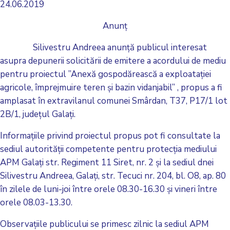
24.06.2019
Anunț
Silivestru Andreea anunță publicul interesat
asupra depunerii solicitării de emitere a acordului de mediu
pentru proiectul ”Anexă gospodărească a exploatației
agricole, împrejmuire teren și bazin vidanjabil” , propus a fi
amplasat în extravilanul comunei Smârdan, T37, P17/1 lot
2B/1, județul Galați.
Informațiile privind proiectul propus pot fi consultate la
sediul autorității competente pentru protecția mediului
APM Galați str. Regiment 11 Siret, nr. 2 și la sediul dnei
Silivestru Andreea, Galați, str. Tecuci nr. 204, bl. O8, ap. 80
în zilele de luni-joi între orele 08.30-16.30 și vineri între
orele 08.03-13.30.
Observațiile publicului se primesc zilnic la sediul APM