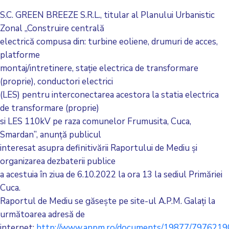
S.C. GREEN BREEZE S.R.L., titular al Planului Urbanistic
Zonal ,,Construire centrală
electrică compusa din: turbine eoliene, drumuri de acces,
platforme
montaj/intretinere, staţie electrica de transformare
(proprie), conductori electrici
(LES) pentru interconectarea acestora la statia electrica
de transformare (proprie)
si LES 110kV pe raza comunelor Frumusita, Cuca,
Smardan”, anunţă publicul
interesat asupra definitivării Raportului de Mediu şi
organizarea dezbaterii publice
a acestuia în ziua de 6.10.2022 la ora 13 la sediul Primăriei
Cuca.
Raportul de Mediu se găsește pe site-ul A.P.M. Galați la
următoarea adresă de
internet:
http://www.anpm.ro/documents/19877/797621