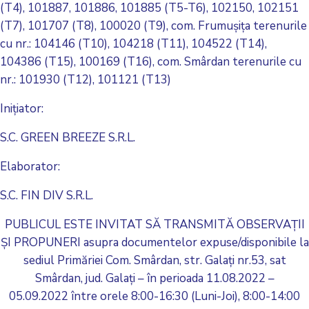
(T4), 101887, 101886, 101885 (T5-T6), 102150, 102151
(T7), 101707 (T8), 100020 (T9), com. Frumușița terenurile
cu nr.: 104146 (T10), 104218 (T11), 104522 (T14),
104386 (T15), 100169 (T16), com. Smârdan terenurile cu
nr.: 101930 (T12), 101121 (T13)
Inițiator:
S.C. GREEN BREEZE S.R.L.
Elaborator:
S.C. FIN DIV S.R.L.
PUBLICUL ESTE INVITAT SĂ TRANSMITĂ OBSERVAȚII
ȘI PROPUNERI asupra documentelor expuse/disponibile la
sediul Primăriei Com. Smârdan, str. Galați nr.53, sat
Smârdan, jud. Galați – în perioada 11.08.2022 –
05.09.2022 între orele 8:00-16:30 (Luni-Joi), 8:00-14:00