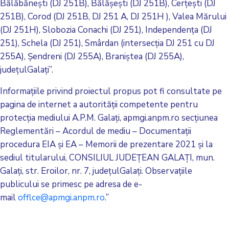
Bălăbănești (DJ 251B), Bălășești (DJ 251B), Cerțești (DJ
251B), Corod (DJ 251B, DJ 251 A, DJ 251H ), Valea Mărului
(DJ 251H), Slobozia Conachi (DJ 251), Independența (DJ
251), Schela (DJ 251), Smârdan (intersecția DJ 251 cu DJ
255A), Șendreni (DJ 255A), Braniștea (DJ 255A),
județulGalați”.
Informațiile privind proiectul propus pot fi consultate pe
pagina de internet a autorității competente pentru
protecția mediului A.P.M. Galați, apmgi.anpm.ro secțiunea
Reglementări – Acordul de mediu – Documentații
procedura EIA și EA – Memorii de prezentare 2021 și la
sediul titularului, CONSILIUL JUDEŢEAN GALAŢI, mun.
Galați, str. Eroilor, nr. 7, județulGalați. Observațiile
publicului se primesc pe adresa de e-
mail
offlce@apmgi.anpm.ro
.”