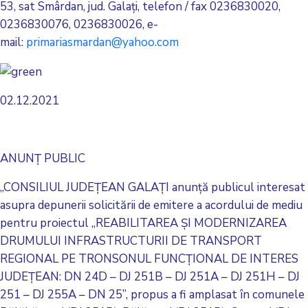
53, sat Smârdan, jud. Galați, telefon / fax 0236830020,
0236830076, 0236830026, e-
mail:
primariasmardan@yahoo.com
02.12.2021
ANUNŢ PUBLIC
„CONSILIUL JUDEŢEAN GALAŢI anunță publicul interesat
asupra depunerii solicitării de emitere a acordului de mediu
pentru proiectul „REABILITAREA ȘI MODERNIZAREA
DRUMULUI INFRASTRUCTURII DE TRANSPORT
REGIONAL PE TRONSONUL FUNCŢIONAL DE INTERES
JUDEŢEAN: DN 24D – DJ 251B – DJ 251A – DJ 251H – DJ
251 – DJ 255A – DN 25”, propus a fi amplasat în comunele