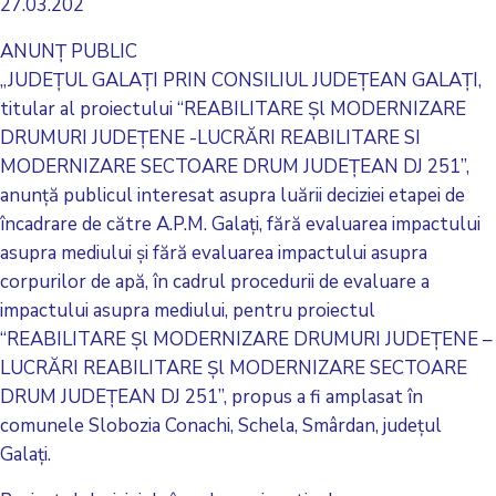
27.03.202
ANUNŢ PUBLIC
„JUDEŢUL GALAŢI PRIN CONSILIUL JUDEŢEAN GALAŢI,
titular al proiectului “REABILITARE Şl MODERNIZARE
DRUMURI JUDEŢENE -LUCRĂRI REABILITARE SI
MODERNIZARE SECTOARE DRUM JUDEŢEAN DJ 251”,
anunţă publicul interesat asupra luării deciziei etapei de
încadrare de către A.P.M. Galaţi, fără evaluarea impactului
asupra mediului şi fără evaluarea impactului asupra
corpurilor de apă, în cadrul procedurii de evaluare a
impactului asupra mediului, pentru proiectul
“REABILITARE Şl MODERNIZARE DRUMURI JUDEŢENE –
LUCRĂRI REABILITARE Şl MODERNIZARE SECTOARE
DRUM JUDEŢEAN DJ 251”, propus a fi amplasat în
comunele Slobozia Conachi, Schela, Smârdan, judeţul
Galaţi.