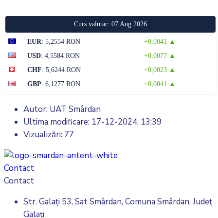
Curs valutar: 07 Aug 2026
EUR
: 5,2554 RON
+0,0041 ▲
USD
: 4,5584 RON
+0,0077 ▲
CHF
: 5,6244 RON
+0,0023 ▲
GBP
: 6,1277 RON
+0,0041 ▲
Autor: UAT Smârdan
Ultima modificare:
17-12-2024, 13:39
Vizualizări: 77
Contact
Contact
Str. Galați 53, Sat Smârdan, Comuna Smârdan, Județ
Galați