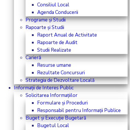
Consiliul Local
Agenda Conducerii
Programe și Studii
Rapoarte și Studii
Raport Anual de Activitate
Rapoarte de Audit
Studii Realizate
Carieră
Resurse umane
Rezultate Concursuri
Strategia de Dezvoltare Locală
Informații de Interes Public
Solicitarea Informațiilor
Formulare și Proceduri
Responsabil pentru Informații Publice
Buget și Execuție Bugetară
Bugetul Local