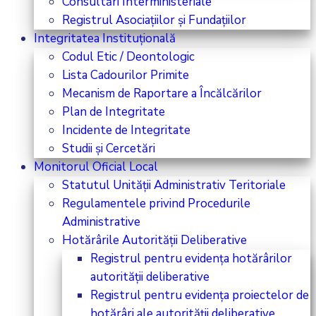
Consultări Interministeriale
Registrul Asociațiilor și Fundațiilor
Integritatea Instituțională
Codul Etic / Deontologic
Lista Cadourilor Primite
Mecanism de Raportare a Încălcărilor
Plan de Integritate
Incidente de Integritate
Studii și Cercetări
Monitorul Oficial Local
Statutul Unității Administrativ Teritoriale
Regulamentele privind Procedurile
Administrative
Hotărârile Autorității Deliberative
Registrul pentru evidența hotărârilor
autorității deliberative
Registrul pentru evidența proiectelor de
hotărâri ale autorității deliberative