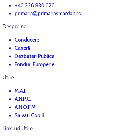
+40 236 830 020
primaria@primariasmardan.ro
Despre noi
Conducere
Carieră
Dezbateri Publice
Fonduri Europene
Utile
M.A.I.
A.N.P.C.
A.N.O.F.M.
Salvați Copiii
Link-uri Utile