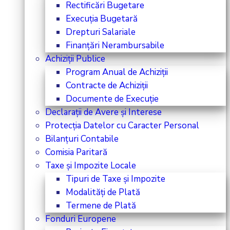
Rectificări Bugetare
Execuția Bugetară
Drepturi Salariale
Finanțări Nerambursabile
Achiziții Publice
Program Anual de Achiziții
Contracte de Achiziții
Documente de Execuție
Declarații de Avere și Interese
Protecția Datelor cu Caracter Personal
Bilanțuri Contabile
Comisia Paritară
Taxe și Impozite Locale
Tipuri de Taxe și Impozite
Modalități de Plată
Termene de Plată
Fonduri Europene