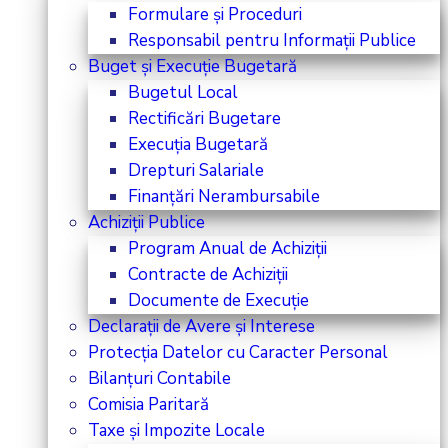
Formulare și Proceduri
Responsabil pentru Informații Publice
Buget și Execuție Bugetară
Bugetul Local
Rectificări Bugetare
Execuția Bugetară
Drepturi Salariale
Finanțări Nerambursabile
Achiziții Publice
Program Anual de Achiziții
Contracte de Achiziții
Documente de Execuție
Declarații de Avere și Interese
Protecția Datelor cu Caracter Personal
Bilanțuri Contabile
Comisia Paritară
Taxe și Impozite Locale