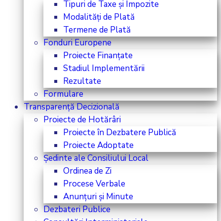
Tipuri de Taxe și Impozite
Modalități de Plată
Termene de Plată
Fonduri Europene
Proiecte Finanțate
Stadiul Implementării
Rezultate
Formulare
Transparență Decizională
Proiecte de Hotărâri
Proiecte în Dezbatere Publică
Proiecte Adoptate
Ședinte ale Consiliului Local
Ordinea de Zi
Procese Verbale
Anunțuri și Minute
Dezbateri Publice