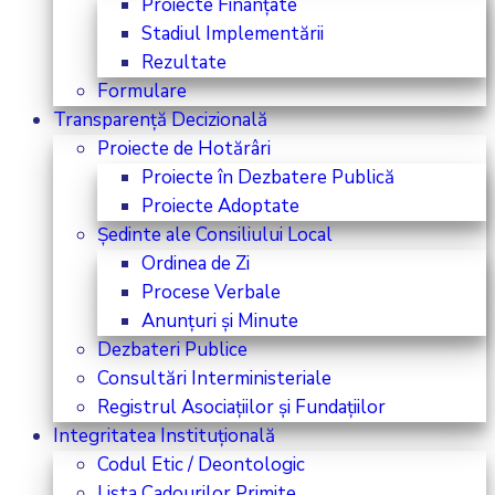
Proiecte Finanțate
Stadiul Implementării
Rezultate
Formulare
Transparență Decizională
Proiecte de Hotărâri
Proiecte în Dezbatere Publică
Proiecte Adoptate
Ședinte ale Consiliului Local
Ordinea de Zi
Procese Verbale
Anunțuri și Minute
Dezbateri Publice
Consultări Interministeriale
Registrul Asociațiilor și Fundațiilor
Integritatea Instituțională
Codul Etic / Deontologic
Lista Cadourilor Primite