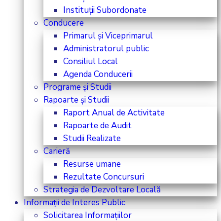
Instituții Subordonate
Conducere
Primarul și Viceprimarul
Administratorul public
Consiliul Local
Agenda Conducerii
Programe și Studii
Rapoarte și Studii
Raport Anual de Activitate
Rapoarte de Audit
Studii Realizate
Carieră
Resurse umane
Rezultate Concursuri
Strategia de Dezvoltare Locală
Informații de Interes Public
Solicitarea Informațiilor