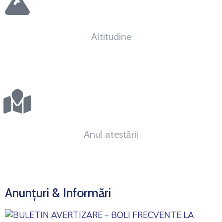
Altitudine
0
m.d.m.
Anul atestării
0
Anunțuri & Informări