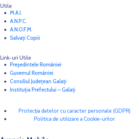
Utile
M.A.I.
A.N.P.C.
A.N.O.F.M.
Salvați Copiii
Link-uri Utile
Președintele României
Guvernul României
Consiliul Județean Galați
Instituția Prefectului – Galați
Protecția datelor cu caracter personale (GDPR)
Politica de utilizare a Cookie-urilor