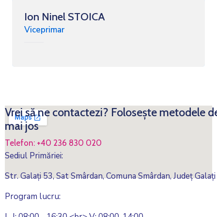
Ion Ninel STOICA
Viceprimar
Vrei să ne contactezi? Folosește metodele d
mai jos
Telefon: +40 236 830 020
Sediul Primăriei:
Str. Galați 53, Sat Smârdan, Comuna Smârdan, Județ Galați
Program lucru:
L-J: 08:00 - 16:30 <br> V: 08:00-14:00