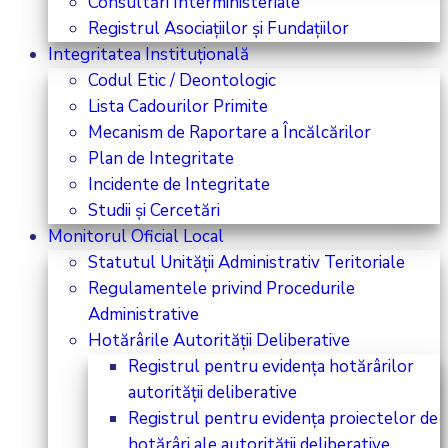
Consultări Interministeriale
Registrul Asociațiilor și Fundațiilor
Integritatea Instituțională
Codul Etic / Deontologic
Lista Cadourilor Primite
Mecanism de Raportare a Încălcărilor
Plan de Integritate
Incidente de Integritate
Studii și Cercetări
Monitorul Oficial Local
Statutul Unității Administrativ Teritoriale
Regulamentele privind Procedurile
Administrative
Hotărârile Autorității Deliberative
Registrul pentru evidența hotărârilor
autorității deliberative
Registrul pentru evidența proiectelor de
hotărâri ale autorității deliberative