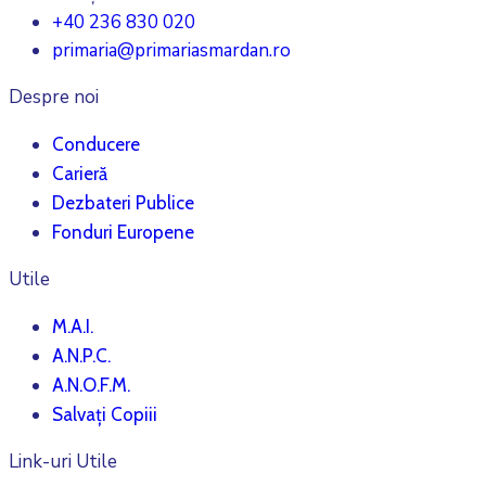
+40 236 830 020
primaria@primariasmardan.ro
Despre noi
Conducere
Carieră
Dezbateri Publice
Fonduri Europene
Utile
M.A.I.
A.N.P.C.
A.N.O.F.M.
Salvați Copiii
Link-uri Utile