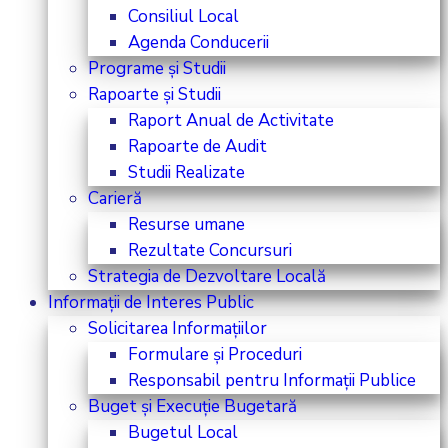
Consiliul Local
Agenda Conducerii
Programe și Studii
Rapoarte și Studii
Raport Anual de Activitate
Rapoarte de Audit
Studii Realizate
Carieră
Resurse umane
Rezultate Concursuri
Strategia de Dezvoltare Locală
Informații de Interes Public
Solicitarea Informațiilor
Formulare și Proceduri
Responsabil pentru Informații Publice
Buget și Execuție Bugetară
Bugetul Local