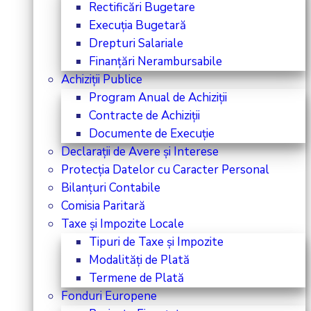
Rectificări Bugetare
Execuția Bugetară
Drepturi Salariale
Finanțări Nerambursabile
Achiziții Publice
Program Anual de Achiziții
Contracte de Achiziții
Documente de Execuție
Declarații de Avere și Interese
Protecția Datelor cu Caracter Personal
Bilanțuri Contabile
Comisia Paritară
Taxe și Impozite Locale
Tipuri de Taxe și Impozite
Modalități de Plată
Termene de Plată
Fonduri Europene