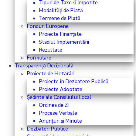
Tipuri de Taxe și Impozite
Modalități de Plată
Termene de Plată
Fonduri Europene
Proiecte Finanțate
Stadiul Implementării
Rezultate
Formulare
Transparență Decizională
Proiecte de Hotărâri
Proiecte în Dezbatere Publică
Proiecte Adoptate
Ședinte ale Consiliului Local
Ordinea de Zi
Procese Verbale
Anunțuri și Minute
Dezbateri Publice