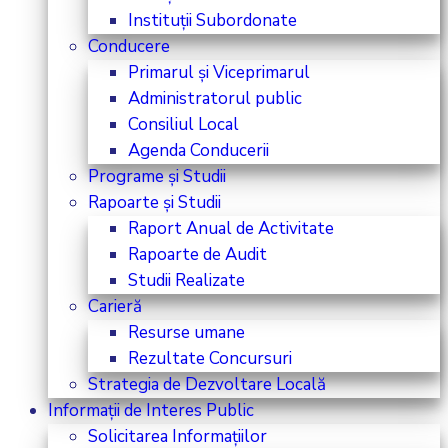
Instituții Subordonate
Conducere
Primarul și Viceprimarul
Administratorul public
Consiliul Local
Agenda Conducerii
Programe și Studii
Rapoarte și Studii
Raport Anual de Activitate
Rapoarte de Audit
Studii Realizate
Carieră
Resurse umane
Rezultate Concursuri
Strategia de Dezvoltare Locală
Informații de Interes Public
Solicitarea Informațiilor