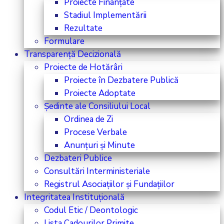
Proiecte Finanțate
Stadiul Implementării
Rezultate
Formulare
Transparență Decizională
Proiecte de Hotărâri
Proiecte în Dezbatere Publică
Proiecte Adoptate
Ședinte ale Consiliului Local
Ordinea de Zi
Procese Verbale
Anunțuri și Minute
Dezbateri Publice
Consultări Interministeriale
Registrul Asociațiilor și Fundațiilor
Integritatea Instituțională
Codul Etic / Deontologic
Lista Cadourilor Primite