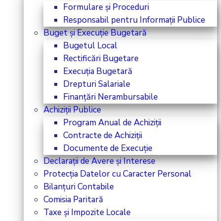
Formulare și Proceduri
Responsabil pentru Informații Publice
Buget și Execuție Bugetară
Bugetul Local
Rectificări Bugetare
Execuția Bugetară
Drepturi Salariale
Finanțări Nerambursabile
Achiziții Publice
Program Anual de Achiziții
Contracte de Achiziții
Documente de Execuție
Declarații de Avere și Interese
Protecția Datelor cu Caracter Personal
Bilanțuri Contabile
Comisia Paritară
Taxe și Impozite Locale