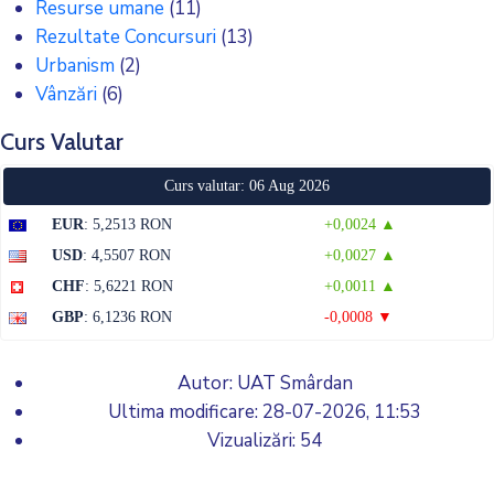
Resurse umane
(11)
Rezultate Concursuri
(13)
Urbanism
(2)
Vânzări
(6)
Curs Valutar
Curs valutar: 06 Aug 2026
EUR
: 5,2513 RON
+0,0024 ▲
USD
: 4,5507 RON
+0,0027 ▲
CHF
: 5,6221 RON
+0,0011 ▲
GBP
: 6,1236 RON
-0,0008 ▼
Autor: UAT Smârdan
Ultima modificare:
28-07-2026, 11:53
Vizualizări: 54