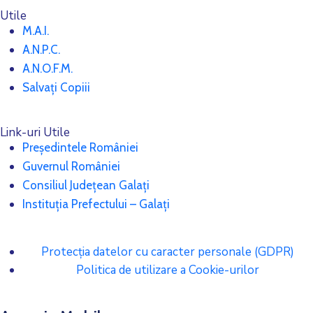
Utile
M.A.I.
A.N.P.C.
A.N.O.F.M.
Salvați Copiii
Link-uri Utile
Președintele României
Guvernul României
Consiliul Județean Galați
Instituția Prefectului – Galați
Protecția datelor cu caracter personale (GDPR)
Politica de utilizare a Cookie-urilor