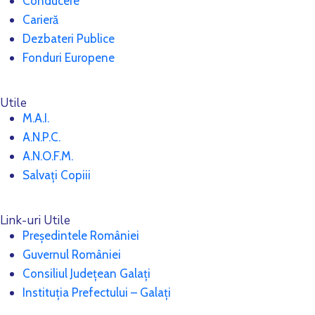
Conducere
Carieră
Dezbateri Publice
Fonduri Europene
Utile
M.A.I.
A.N.P.C.
A.N.O.F.M.
Salvați Copiii
Link-uri Utile
Președintele României
Guvernul României
Consiliul Județean Galați
Instituția Prefectului – Galați