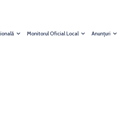
țională
Monitorul Oficial Local
Anunțuri