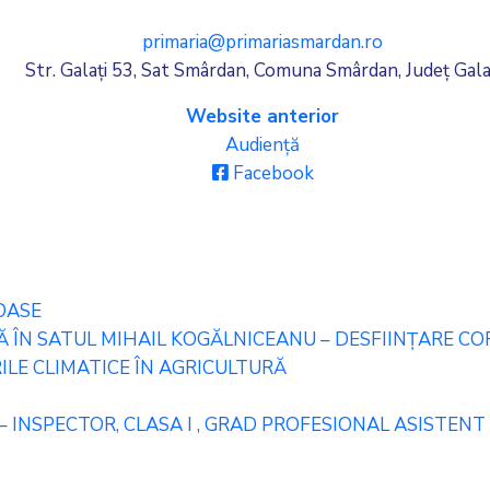
primaria@primariasmardan.ro
Str. Galați 53, Sat Smârdan, Comuna Smârdan, Județ Gala
Website anterior
Audiență
Facebook
OASE
ÎN SATUL MIHAIL KOGĂLNICEANU – DESFIINȚARE CORP
LE CLIMATICE ÎN AGRICULTURĂ
– INSPECTOR, CLASA I , GRAD PROFESIONAL ASISTENT