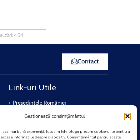
alizări: 454
Contact
Link-uri Utile
Președintele României
Guvernul României
Gestionează consimțământul
Consiliul Județean Galați
ri cea mai bună experiență, folosim tehnologii precum cookie-urile pentru a
Instituția Prefectului – Galați
u accesa informațiile despre dispozitiv. Consimțământul pentru aceste