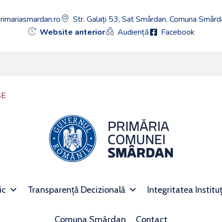
rimariasmardan.ro
Str. Galați 53, Sat Smârdan, Comuna Smârda
Website anterior
Audiență
Facebook
SE
ic
Transparență Decizională
Integritatea Institu
Comuna Smârdan
Contact