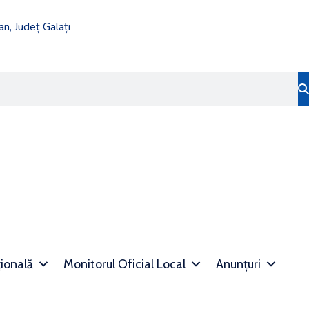
n, Județ Galați
țională
Monitorul Oficial Local
Anunțuri