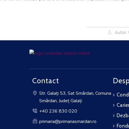
Autor:
Contact
Desp
Str. Galați 53, Sat Smârdan, Comuna
Cond
Smârdan, Județ Galați
Carie
+40 236 830 020
Dezba
primaria@primariasmardan.ro
Fondu