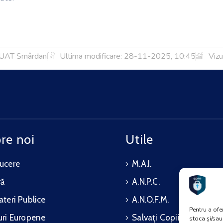
 UAT Smârdan
Ultima modificare:
28-11-2025, 10:45
Vizu
re noi
Utile
ucere
M.A.I.
ră
A.N.P.C.
teri Publice
A.N.O.F.M.
Pentru a ofe
ri Europene
Salvați Copiii
stoca și/sa