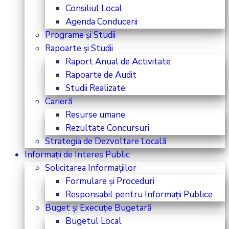
Consiliul Local
Agenda Conducerii
Programe și Studii
Rapoarte și Studii
Raport Anual de Activitate
Rapoarte de Audit
Studii Realizate
Carieră
Resurse umane
Rezultate Concursuri
Strategia de Dezvoltare Locală
Informații de Interes Public
Solicitarea Informațiilor
Formulare și Proceduri
Responsabil pentru Informații Publice
Buget și Execuție Bugetară
Bugetul Local