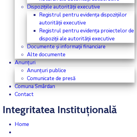
Dispozițiile autorității executive
Registrul pentru evidența dispozițiilor
autorității executive
Registrul pentru evidența proiectelor de
dispoziții ale autorității executive
Documente și informații financiare
Alte documente
Anunțuri
Anunțuri publice
Comunicate de presă
Comuna Smârdan
Contact
Integritatea Instituțională
Home