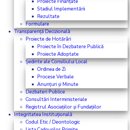
Proiecte Finanțate
Stadiul Implementării
Rezultate
Formulare
Transparență Decizională
Proiecte de Hotărâri
Proiecte în Dezbatere Publică
Proiecte Adoptate
Ședinte ale Consiliului Local
Ordinea de Zi
Procese Verbale
Anunțuri și Minute
Dezbateri Publice
Consultări Interministeriale
Registrul Asociațiilor și Fundațiilor
Integritatea Instituțională
Codul Etic / Deontologic
Lista Cadourilor Primite