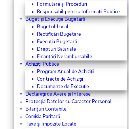
Formulare și Proceduri
Responsabil pentru Informații Publice
Buget și Execuție Bugetară
Bugetul Local
Rectificări Bugetare
Execuția Bugetară
Drepturi Salariale
Finanțări Nerambursabile
Achiziții Publice
Program Anual de Achiziții
Contracte de Achiziții
Documente de Execuție
Declarații de Avere și Interese
Protecția Datelor cu Caracter Personal
Bilanțuri Contabile
Comisia Paritară
Taxe și Impozite Locale