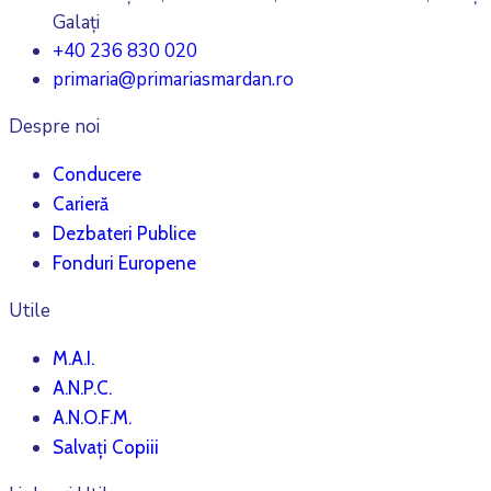
Galați
+40 236 830 020
primaria@primariasmardan.ro
Despre noi
Conducere
Carieră
Dezbateri Publice
Fonduri Europene
Utile
M.A.I.
A.N.P.C.
A.N.O.F.M.
Salvați Copiii