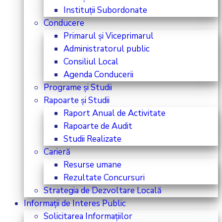
Instituții Subordonate
Conducere
Primarul și Viceprimarul
Administratorul public
Consiliul Local
Agenda Conducerii
Programe și Studii
Rapoarte și Studii
Raport Anual de Activitate
Rapoarte de Audit
Studii Realizate
Carieră
Resurse umane
Rezultate Concursuri
Strategia de Dezvoltare Locală
Informații de Interes Public
Solicitarea Informațiilor