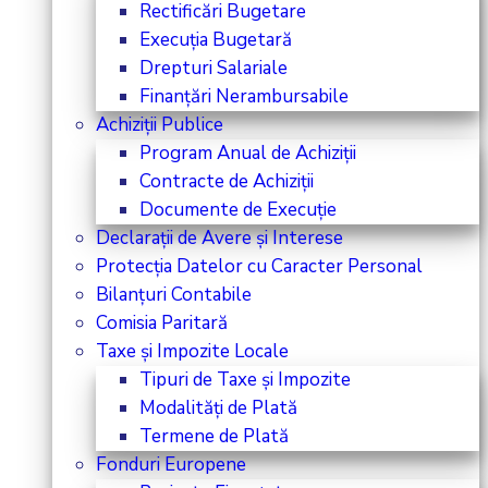
Rectificări Bugetare
Execuția Bugetară
Drepturi Salariale
Finanțări Nerambursabile
Achiziții Publice
Program Anual de Achiziții
Contracte de Achiziții
Documente de Execuție
Declarații de Avere și Interese
Protecția Datelor cu Caracter Personal
Bilanțuri Contabile
Comisia Paritară
Taxe și Impozite Locale
Tipuri de Taxe și Impozite
Modalități de Plată
Termene de Plată
Fonduri Europene