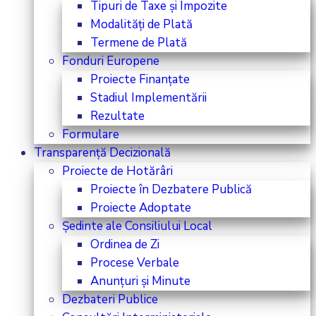
Tipuri de Taxe și Impozite
Modalități de Plată
Termene de Plată
Fonduri Europene
Proiecte Finanțate
Stadiul Implementării
Rezultate
Formulare
Transparență Decizională
Proiecte de Hotărâri
Proiecte în Dezbatere Publică
Proiecte Adoptate
Ședinte ale Consiliului Local
Ordinea de Zi
Procese Verbale
Anunțuri și Minute
Dezbateri Publice