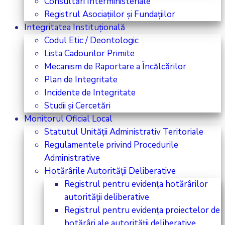
Consultări Interministeriale
Registrul Asociațiilor și Fundațiilor
Integritatea Instituțională
Codul Etic / Deontologic
Lista Cadourilor Primite
Mecanism de Raportare a Încălcărilor
Plan de Integritate
Incidente de Integritate
Studii și Cercetări
Monitorul Oficial Local
Statutul Unității Administrativ Teritoriale
Regulamentele privind Procedurile
Administrative
Hotărârile Autorității Deliberative
Registrul pentru evidența hotărârilor
autorității deliberative
Registrul pentru evidența proiectelor de
hotărâri ale autorității deliberative