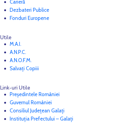
Carieră
Dezbateri Publice
Fonduri Europene
Utile
M.A.I.
A.N.P.C.
A.N.O.F.M.
Salvați Copiii
Link-uri Utile
Președintele României
Guvernul României
Consiliul Județean Galați
Instituția Prefectului – Galați