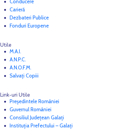
Conducere
Carieră
Dezbateri Publice
Fonduri Europene
Utile
M.A.I.
A.N.P.C.
A.N.O.F.M.
Salvați Copiii
Link-uri Utile
Președintele României
Guvernul României
Consiliul Județean Galați
Instituția Prefectului – Galați