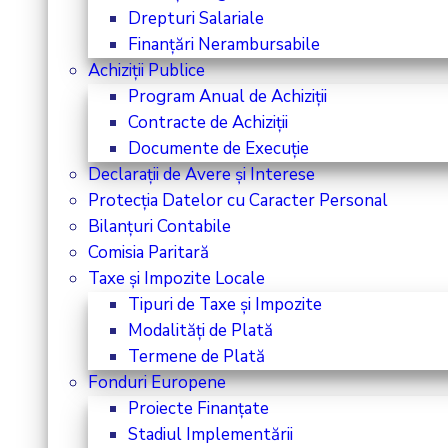
Drepturi Salariale
Finanțări Nerambursabile
Achiziții Publice
Program Anual de Achiziții
Contracte de Achiziții
Documente de Execuție
Declarații de Avere și Interese
Protecția Datelor cu Caracter Personal
Bilanțuri Contabile
Comisia Paritară
Taxe și Impozite Locale
Tipuri de Taxe și Impozite
Modalități de Plată
Termene de Plată
Fonduri Europene
Proiecte Finanțate
Stadiul Implementării