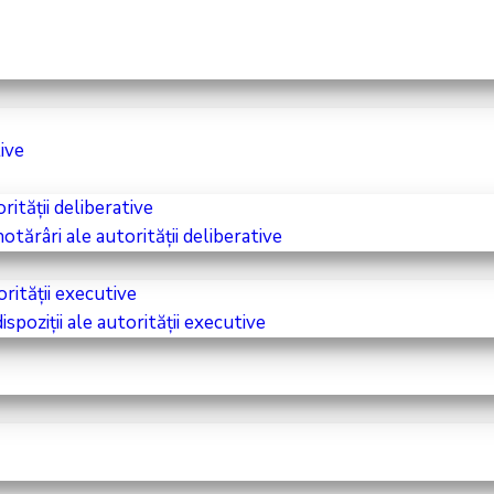
ive
ității deliberative
tărâri ale autorității deliberative
orității executive
spoziții ale autorității executive