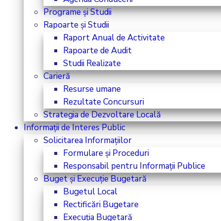
Programe și Studii
Rapoarte și Studii
Raport Anual de Activitate
Rapoarte de Audit
Studii Realizate
Carieră
Resurse umane
Rezultate Concursuri
Strategia de Dezvoltare Locală
Informații de Interes Public
Solicitarea Informațiilor
Formulare și Proceduri
Responsabil pentru Informații Publice
Buget și Execuție Bugetară
Bugetul Local
Rectificări Bugetare
Execuția Bugetară