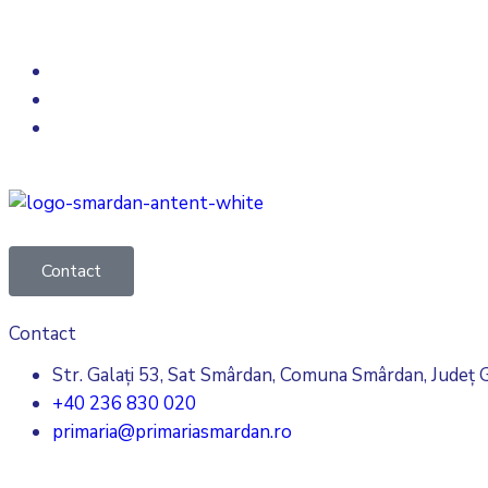
Contact
Contact
Str. Galați 53, Sat Smârdan, Comuna Smârdan, Județ G
+40 236 830 020
primaria@primariasmardan.ro