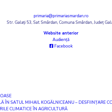
primaria@primariasmardan.ro
Str. Galați 53, Sat Smârdan, Comuna Smârdan, Județ Gala
Website anterior
Audiență
Facebook
ROASE
 ÎN SATUL MIHAIL KOGĂLNICEANU – DESFIINȚARE COR
ILE CLIMATICE ÎN AGRICULTURĂ