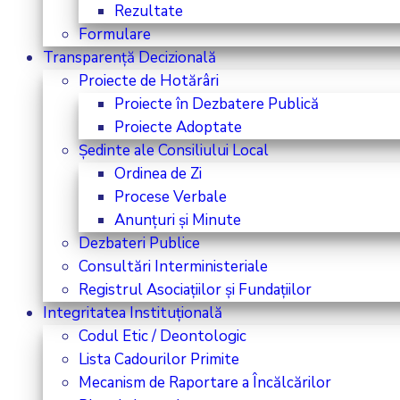
Rezultate
Formulare
Transparență Decizională
Proiecte de Hotărâri
Proiecte în Dezbatere Publică
Proiecte Adoptate
Ședinte ale Consiliului Local
Ordinea de Zi
Procese Verbale
Anunțuri și Minute
Dezbateri Publice
Consultări Interministeriale
Registrul Asociațiilor și Fundațiilor
Integritatea Instituțională
Codul Etic / Deontologic
Lista Cadourilor Primite
Mecanism de Raportare a Încălcărilor