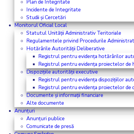
Plan de Integritate
Incidente de Integritate
Studii și Cercetări
Monitorul Oficial Local
Statutul Unității Administrativ Teritoriale
Regulamentele privind Procedurile Administrat
Hotărârile Autorității Deliberative
Registrul pentru evidența hotărârilor autor
Registrul pentru evidența proiectelor de ho
Dispozițiile autorității executive
Registrul pentru evidența dispozițiilor aut
Registrul pentru evidența proiectelor de di
Documente și informații financiare
Alte documente
Anunțuri
Anunțuri publice
Comunicate de presă