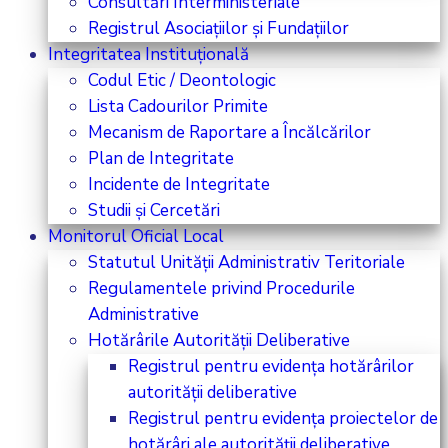
Consultări Interministeriale
Registrul Asociațiilor și Fundațiilor
Integritatea Instituțională
Codul Etic / Deontologic
Lista Cadourilor Primite
Mecanism de Raportare a Încălcărilor
Plan de Integritate
Incidente de Integritate
Studii și Cercetări
Monitorul Oficial Local
Statutul Unității Administrativ Teritoriale
Regulamentele privind Procedurile
Administrative
Hotărârile Autorității Deliberative
Registrul pentru evidența hotărârilor
autorității deliberative
Registrul pentru evidența proiectelor de
hotărâri ale autorității deliberative