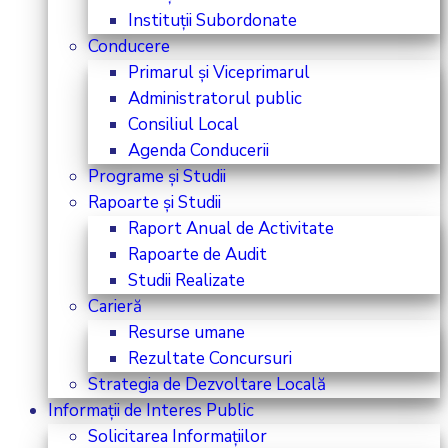
Instituții Subordonate
Conducere
Primarul și Viceprimarul
Administratorul public
Consiliul Local
Agenda Conducerii
Programe și Studii
Rapoarte și Studii
Raport Anual de Activitate
Rapoarte de Audit
Studii Realizate
Carieră
Resurse umane
Rezultate Concursuri
Strategia de Dezvoltare Locală
Informații de Interes Public
Solicitarea Informațiilor