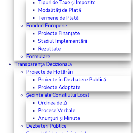
Tipuri de Taxe și Impozite
Modalități de Plată
Termene de Plată
Fonduri Europene
Proiecte Finanțate
Stadiul Implementării
Rezultate
Formulare
Transparență Decizională
Proiecte de Hotărâri
Proiecte în Dezbatere Publică
Proiecte Adoptate
Ședinte ale Consiliului Local
Ordinea de Zi
Procese Verbale
Anunțuri și Minute
Dezbateri Publice