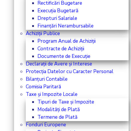
Rectificări Bugetare
Execuția Bugetară
Drepturi Salariale
Finanțări Nerambursabile
Achiziții Publice
Program Anual de Achiziții
Contracte de Achiziții
Documente de Execuție
Declarații de Avere și Interese
Protecția Datelor cu Caracter Personal
Bilanțuri Contabile
Comisia Paritară
Taxe și Impozite Locale
Tipuri de Taxe și Impozite
Modalități de Plată
Termene de Plată
Fonduri Europene