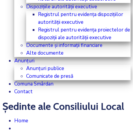
Dispozițiile autorității executive
Registrul pentru evidența dispozițiilor
autorității executive
Registrul pentru evidența proiectelor de
dispoziții ale autorității executive
Documente și informații financiare
Alte documente
Anunțuri
Anunțuri publice
Comunicate de presă
Comuna Smârdan
Contact
Ședinte ale Consiliului Local
Home