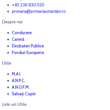
+40 236 830 020
primaria@primariasmardan.ro
Despre noi
Conducere
Carieră
Dezbateri Publice
Fonduri Europene
Utile
M.A.I.
A.N.P.C.
A.N.O.F.M.
Salvați Copiii
Link-uri Utile