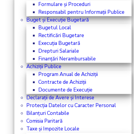
Formulare și Proceduri
Responsabil pentru Informații Publice
Buget și Execuție Bugetară
Bugetul Local
Rectificări Bugetare
Execuția Bugetară
Drepturi Salariale
Finanțări Nerambursabile
Achiziții Publice
Program Anual de Achiziții
Contracte de Achiziții
Documente de Execuție
Declarații de Avere și Interese
Protecția Datelor cu Caracter Personal
Bilanțuri Contabile
Comisia Paritară
Taxe și Impozite Locale