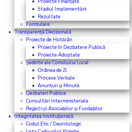
Proiecte Finanțate
Stadiul Implementării
Rezultate
Formulare
Transparență Decizională
Proiecte de Hotărâri
Proiecte în Dezbatere Publică
Proiecte Adoptate
Ședinte ale Consiliului Local
Ordinea de Zi
Procese Verbale
Anunțuri și Minute
Dezbateri Publice
Consultări Interministeriale
Registrul Asociațiilor și Fundațiilor
Integritatea Instituțională
Codul Etic / Deontologic
Lista Cadourilor Primite