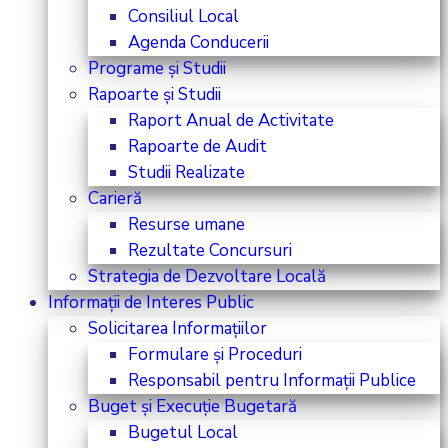
Consiliul Local
Agenda Conducerii
Programe și Studii
Rapoarte și Studii
Raport Anual de Activitate
Rapoarte de Audit
Studii Realizate
Carieră
Resurse umane
Rezultate Concursuri
Strategia de Dezvoltare Locală
Informații de Interes Public
Solicitarea Informațiilor
Formulare și Proceduri
Responsabil pentru Informații Publice
Buget și Execuție Bugetară
Bugetul Local