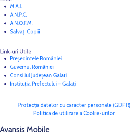
M.A.I.
A.N.P.C.
A.N.O.F.M.
Salvați Copiii
Link-uri Utile
Președintele României
Guvernul României
Consiliul Județean Galați
Instituția Prefectului – Galați
Protecția datelor cu caracter personale (GDPR)
Politica de utilizare a Cookie-urilor
Avansis Mobile