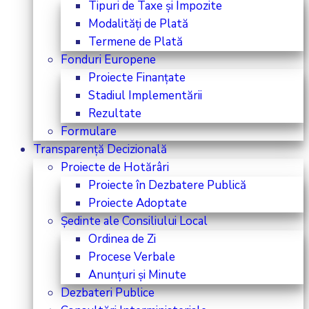
Tipuri de Taxe și Impozite
Modalități de Plată
Termene de Plată
Fonduri Europene
Proiecte Finanțate
Stadiul Implementării
Rezultate
Formulare
Transparență Decizională
Proiecte de Hotărâri
Proiecte în Dezbatere Publică
Proiecte Adoptate
Ședinte ale Consiliului Local
Ordinea de Zi
Procese Verbale
Anunțuri și Minute
Dezbateri Publice