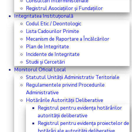
Consultări Interministeriale
Registrul Asociațiilor și Fundațiilor
Integritatea Instituțională
Codul Etic / Deontologic
Lista Cadourilor Primite
Mecanism de Raportare a Încălcărilor
Plan de Integritate
Incidente de Integritate
Studii și Cercetări
Monitorul Oficial Local
Statutul Unității Administrativ Teritoriale
Regulamentele privind Procedurile
Administrative
Hotărârile Autorității Deliberative
Registrul pentru evidența hotărârilor
autorității deliberative
Registrul pentru evidența proiectelor de
hotărâri ale autorității deliberative