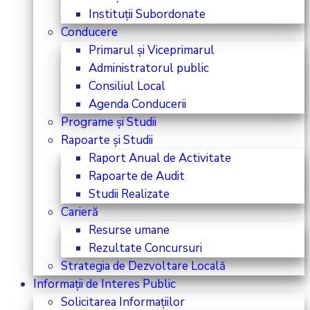
Instituții Subordonate
Conducere
Primarul și Viceprimarul
Administratorul public
Consiliul Local
Agenda Conducerii
Programe și Studii
Rapoarte și Studii
Raport Anual de Activitate
Rapoarte de Audit
Studii Realizate
Carieră
Resurse umane
Rezultate Concursuri
Strategia de Dezvoltare Locală
Informații de Interes Public
Solicitarea Informațiilor