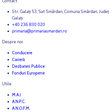
Contact
Str. Galați 53, Sat Smârdan, Comuna Smârdan, Județ
Galați
+40 236 830 020
primaria@primariasmardan.ro
Despre noi
Conducere
Carieră
Dezbateri Publice
Fonduri Europene
Utile
M.A.I.
A.N.P.C.
A.N.O.F.M.