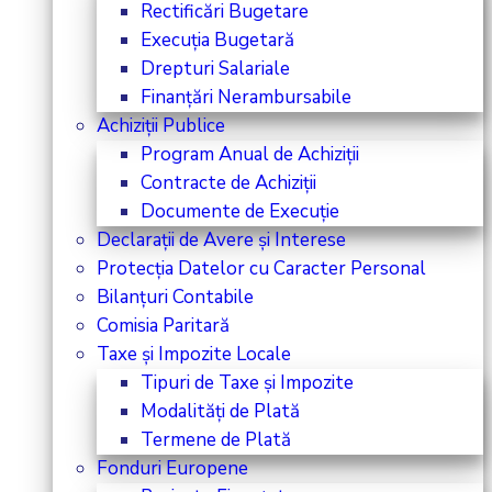
Rectificări Bugetare
Execuția Bugetară
Drepturi Salariale
Finanțări Nerambursabile
Achiziții Publice
Program Anual de Achiziții
Contracte de Achiziții
Documente de Execuție
Declarații de Avere și Interese
Protecția Datelor cu Caracter Personal
Bilanțuri Contabile
Comisia Paritară
Taxe și Impozite Locale
Tipuri de Taxe și Impozite
Modalități de Plată
Termene de Plată
Fonduri Europene