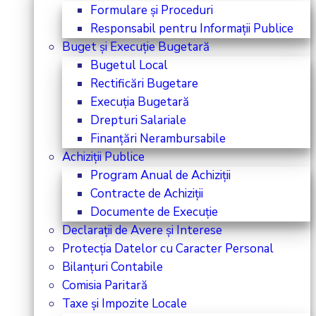
Formulare și Proceduri
Responsabil pentru Informații Publice
Buget și Execuție Bugetară
Bugetul Local
Rectificări Bugetare
Execuția Bugetară
Drepturi Salariale
Finanțări Nerambursabile
Achiziții Publice
Program Anual de Achiziții
Contracte de Achiziții
Documente de Execuție
Declarații de Avere și Interese
Protecția Datelor cu Caracter Personal
Bilanțuri Contabile
Comisia Paritară
Taxe și Impozite Locale