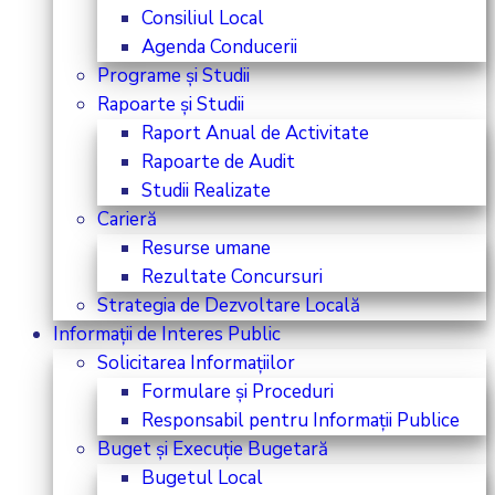
Consiliul Local
Agenda Conducerii
Programe și Studii
Rapoarte și Studii
Raport Anual de Activitate
Rapoarte de Audit
Studii Realizate
Carieră
Resurse umane
Rezultate Concursuri
Strategia de Dezvoltare Locală
Informații de Interes Public
Solicitarea Informațiilor
Formulare și Proceduri
Responsabil pentru Informații Publice
Buget și Execuție Bugetară
Bugetul Local