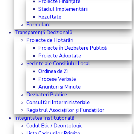
Proiecte Finanțate
Stadiul Implementării
Rezultate
Formulare
Transparență Decizională
Proiecte de Hotărâri
Proiecte în Dezbatere Publică
Proiecte Adoptate
Ședinte ale Consiliului Local
Ordinea de Zi
Procese Verbale
Anunțuri și Minute
Dezbateri Publice
Consultări Interministeriale
Registrul Asociațiilor și Fundațiilor
Integritatea Instituțională
Codul Etic / Deontologic
Lista Cadourilor Primite