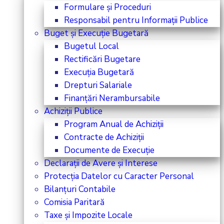
Formulare și Proceduri
Responsabil pentru Informații Publice
Buget și Execuție Bugetară
Bugetul Local
Rectificări Bugetare
Execuția Bugetară
Drepturi Salariale
Finanțări Nerambursabile
Achiziții Publice
Program Anual de Achiziții
Contracte de Achiziții
Documente de Execuție
Declarații de Avere și Interese
Protecția Datelor cu Caracter Personal
Bilanțuri Contabile
Comisia Paritară
Taxe și Impozite Locale