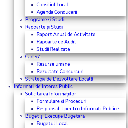
Consiliul Local
Agenda Conducerii
Programe și Studii
Rapoarte și Studii
Raport Anual de Activitate
Rapoarte de Audit
Studii Realizate
Carieră
Resurse umane
Rezultate Concursuri
Strategia de Dezvoltare Locală
Informații de Interes Public
Solicitarea Informațiilor
Formulare și Proceduri
Responsabil pentru Informații Publice
Buget și Execuție Bugetară
Bugetul Local