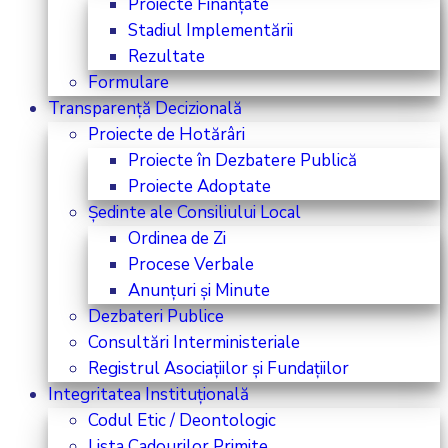
Proiecte Finanțate
Stadiul Implementării
Rezultate
Formulare
Transparență Decizională
Proiecte de Hotărâri
Proiecte în Dezbatere Publică
Proiecte Adoptate
Ședinte ale Consiliului Local
Ordinea de Zi
Procese Verbale
Anunțuri și Minute
Dezbateri Publice
Consultări Interministeriale
Registrul Asociațiilor și Fundațiilor
Integritatea Instituțională
Codul Etic / Deontologic
Lista Cadourilor Primite