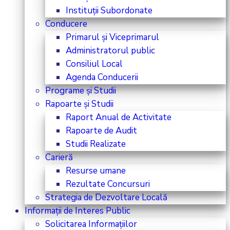
Instituții Subordonate
Conducere
Primarul și Viceprimarul
Administratorul public
Consiliul Local
Agenda Conducerii
Programe și Studii
Rapoarte și Studii
Raport Anual de Activitate
Rapoarte de Audit
Studii Realizate
Carieră
Resurse umane
Rezultate Concursuri
Strategia de Dezvoltare Locală
Informații de Interes Public
Solicitarea Informațiilor