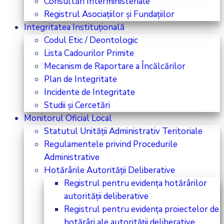
Consultări Interministeriale
Registrul Asociațiilor și Fundațiilor
Integritatea Instituțională
Codul Etic / Deontologic
Lista Cadourilor Primite
Mecanism de Raportare a Încălcărilor
Plan de Integritate
Incidente de Integritate
Studii și Cercetări
Monitorul Oficial Local
Statutul Unității Administrativ Teritoriale
Regulamentele privind Procedurile
Administrative
Hotărârile Autorității Deliberative
Registrul pentru evidența hotărârilor
autorității deliberative
Registrul pentru evidența proiectelor de
hotărâri ale autorității deliberative