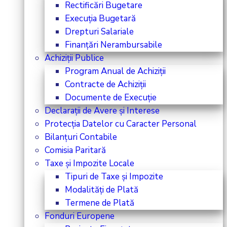
Rectificări Bugetare
Execuția Bugetară
Drepturi Salariale
Finanțări Nerambursabile
Achiziții Publice
Program Anual de Achiziții
Contracte de Achiziții
Documente de Execuție
Declarații de Avere și Interese
Protecția Datelor cu Caracter Personal
Bilanțuri Contabile
Comisia Paritară
Taxe și Impozite Locale
Tipuri de Taxe și Impozite
Modalități de Plată
Termene de Plată
Fonduri Europene