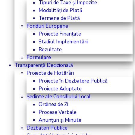
Tipuri de Taxe și Impozite
Modalități de Plată
Termene de Plată
Fonduri Europene
Proiecte Finanțate
Stadiul Implementării
Rezultate
Formulare
Transparență Decizională
Proiecte de Hotărâri
Proiecte în Dezbatere Publică
Proiecte Adoptate
Ședinte ale Consiliului Local
Ordinea de Zi
Procese Verbale
Anunțuri și Minute
Dezbateri Publice