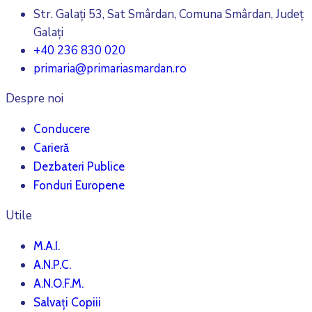
Str. Galați 53, Sat Smârdan, Comuna Smârdan, Județ
Galați
+40 236 830 020
primaria@primariasmardan.ro
Despre noi
Conducere
Carieră
Dezbateri Publice
Fonduri Europene
Utile
M.A.I.
A.N.P.C.
A.N.O.F.M.
Salvați Copiii