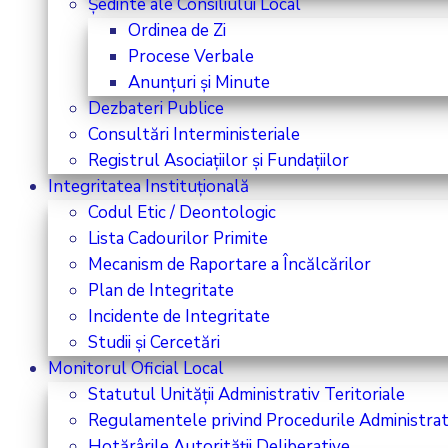
Ședinte ale Consiliului Local
Ordinea de Zi
Procese Verbale
Anunțuri și Minute
Dezbateri Publice
Consultări Interministeriale
Registrul Asociațiilor și Fundațiilor
Integritatea Instituțională
Codul Etic / Deontologic
Lista Cadourilor Primite
Mecanism de Raportare a Încălcărilor
Plan de Integritate
Incidente de Integritate
Studii și Cercetări
Monitorul Oficial Local
Statutul Unității Administrativ Teritoriale
Regulamentele privind Procedurile Administrat
Hotărârile Autorității Deliberative