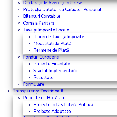
Declarații de Avere și Interese
Protecția Datelor cu Caracter Personal
Bilanțuri Contabile
Comisia Paritară
Taxe și Impozite Locale
Tipuri de Taxe și Impozite
Modalități de Plată
Termene de Plată
Fonduri Europene
Proiecte Finanțate
Stadiul Implementării
Rezultate
Formulare
Transparență Decizională
Proiecte de Hotărâri
Proiecte în Dezbatere Publică
Proiecte Adoptate