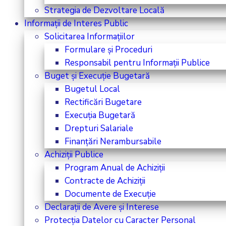
Strategia de Dezvoltare Locală
Informații de Interes Public
Solicitarea Informațiilor
Formulare și Proceduri
Responsabil pentru Informații Publice
Buget și Execuție Bugetară
Bugetul Local
Rectificări Bugetare
Execuția Bugetară
Drepturi Salariale
Finanțări Nerambursabile
Achiziții Publice
Program Anual de Achiziții
Contracte de Achiziții
Documente de Execuție
Declarații de Avere și Interese
Protecția Datelor cu Caracter Personal