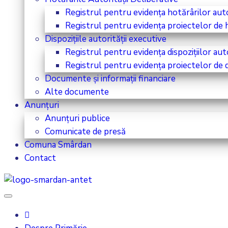
Registrul pentru evidența hotărârilor autor
Registrul pentru evidența proiectelor de ho
Dispozițiile autorității executive
Registrul pentru evidența dispozițiilor aut
Registrul pentru evidența proiectelor de di
Documente și informații financiare
Alte documente
Anunțuri
Anunțuri publice
Comunicate de presă
Comuna Smârdan
Contact