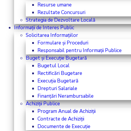
Resurse umane
Rezultate Concursuri
Strategia de Dezvoltare Locală
Informații de Interes Public
Solicitarea Informațiilor
Formulare și Proceduri
Responsabil pentru Informații Publice
Buget și Execuție Bugetară
Bugetul Local
Rectificări Bugetare
Execuția Bugetară
Drepturi Salariale
Finanțări Nerambursabile
Achiziții Publice
Program Anual de Achiziții
Contracte de Achiziții
Documente de Execuție