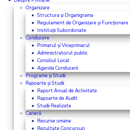
Despre Primărie
Organizare
Structura și Organigrama
Regulament de Organizare și Funcționare
Instituții Subordonate
Conducere
Primarul și Viceprimarul
Administratorul public
Consiliul Local
Agenda Conducerii
Programe și Studii
Rapoarte și Studii
Raport Anual de Activitate
Rapoarte de Audit
Studii Realizate
Carieră
Resurse umane
Rezultate Concursuri