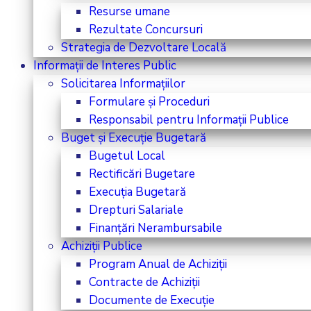
Resurse umane
Rezultate Concursuri
Strategia de Dezvoltare Locală
Informații de Interes Public
Solicitarea Informațiilor
Formulare și Proceduri
Responsabil pentru Informații Publice
Buget și Execuție Bugetară
Bugetul Local
Rectificări Bugetare
Execuția Bugetară
Drepturi Salariale
Finanțări Nerambursabile
Achiziții Publice
Program Anual de Achiziții
Contracte de Achiziții
Documente de Execuție