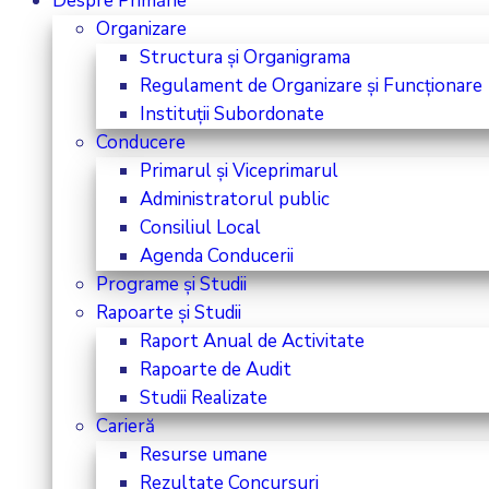
Despre Primărie
Organizare
Structura și Organigrama
Regulament de Organizare și Funcționare
Instituții Subordonate
Conducere
Primarul și Viceprimarul
Administratorul public
Consiliul Local
Agenda Conducerii
Programe și Studii
Rapoarte și Studii
Raport Anual de Activitate
Rapoarte de Audit
Studii Realizate
Carieră
Resurse umane
Rezultate Concursuri