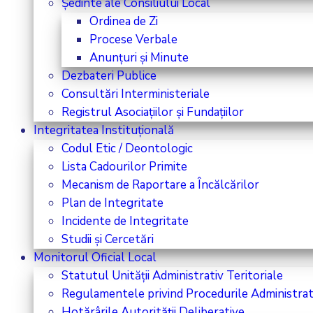
Ședinte ale Consiliului Local
Ordinea de Zi
Procese Verbale
Anunțuri și Minute
Dezbateri Publice
Consultări Interministeriale
Registrul Asociațiilor și Fundațiilor
Integritatea Instituțională
Codul Etic / Deontologic
Lista Cadourilor Primite
Mecanism de Raportare a Încălcărilor
Plan de Integritate
Incidente de Integritate
Studii și Cercetări
Monitorul Oficial Local
Statutul Unității Administrativ Teritoriale
Regulamentele privind Procedurile Administrat
Hotărârile Autorității Deliberative