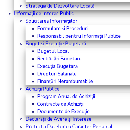
Strategia de Dezvoltare Locală
Informații de Interes Public
Solicitarea Informațiilor
Formulare și Proceduri
Responsabil pentru Informații Publice
Buget și Execuție Bugetară
Bugetul Local
Rectificări Bugetare
Execuția Bugetară
Drepturi Salariale
Finanțări Nerambursabile
Achiziții Publice
Program Anual de Achiziții
Contracte de Achiziții
Documente de Execuție
Declarații de Avere și Interese
Protecția Datelor cu Caracter Personal