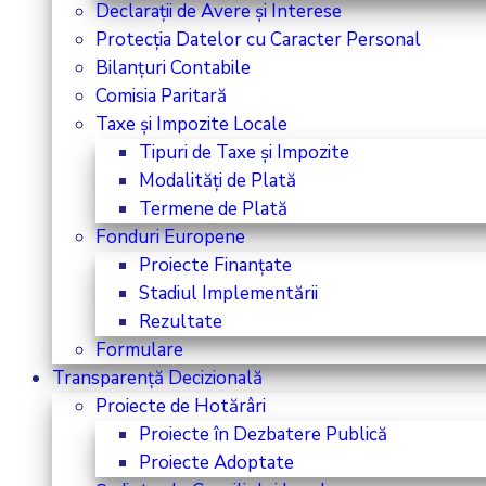
Declarații de Avere și Interese
Protecția Datelor cu Caracter Personal
Bilanțuri Contabile
Comisia Paritară
Taxe și Impozite Locale
Tipuri de Taxe și Impozite
Modalități de Plată
Termene de Plată
Fonduri Europene
Proiecte Finanțate
Stadiul Implementării
Rezultate
Formulare
Transparență Decizională
Proiecte de Hotărâri
Proiecte în Dezbatere Publică
Proiecte Adoptate