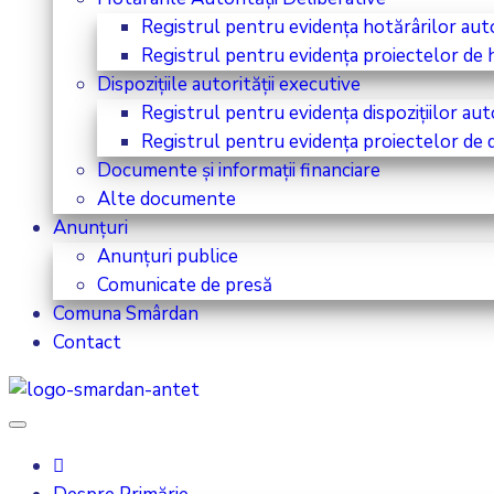
Registrul pentru evidența hotărârilor autor
Registrul pentru evidența proiectelor de ho
Dispozițiile autorității executive
Registrul pentru evidența dispozițiilor aut
Registrul pentru evidența proiectelor de di
Documente și informații financiare
Alte documente
Anunțuri
Anunțuri publice
Comunicate de presă
Comuna Smârdan
Contact