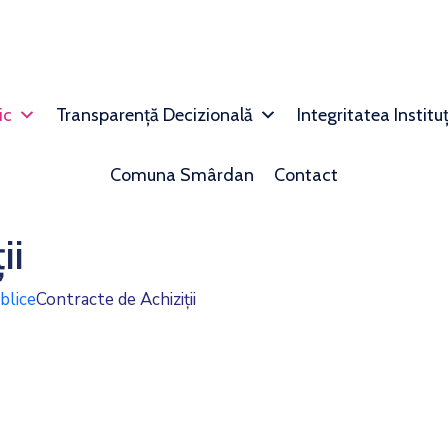
ic
Transparență Decizională
Integritatea Institu
Comuna Smârdan
Contact
ii
ublice
Contracte de Achiziții