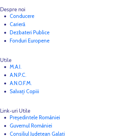
Despre noi
Conducere
Carieră
Dezbateri Publice
Fonduri Europene
Utile
M.A.I.
A.N.P.C.
A.N.O.F.M.
Salvați Copiii
Link-uri Utile
Președintele României
Guvernul României
Consiliul Județean Galați