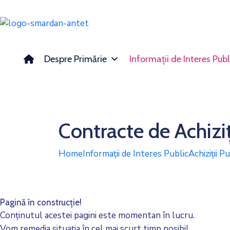
Despre Primărie
Informații de Interes Publ
Contracte de Achiziț
Home
Informații de Interes Public
Achiziții P
Pagină în construcție!
Conținutul acestei pagini este momentan în lucru.
Vom remedia situația în cel mai scurt timp posibil.