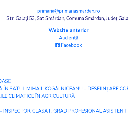
primaria@primariasmardan.ro
Str. Galați 53, Sat Smârdan, Comuna Smârdan, Județ Gala
Website anterior
Audiență
Facebook
OASE
ÎN SATUL MIHAIL KOGĂLNICEANU – DESFIINȚARE CORP
LE CLIMATICE ÎN AGRICULTURĂ
– INSPECTOR, CLASA I , GRAD PROFESIONAL ASISTENT