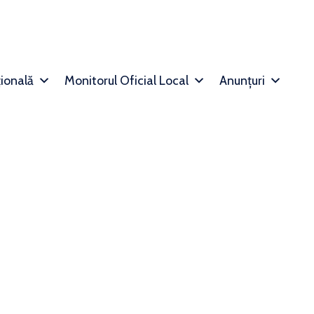
țională
Monitorul Oficial Local
Anunțuri