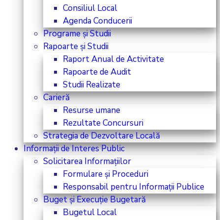
Consiliul Local
Agenda Conducerii
Programe și Studii
Rapoarte și Studii
Raport Anual de Activitate
Rapoarte de Audit
Studii Realizate
Carieră
Resurse umane
Rezultate Concursuri
Strategia de Dezvoltare Locală
Informații de Interes Public
Solicitarea Informațiilor
Formulare și Proceduri
Responsabil pentru Informații Publice
Buget și Execuție Bugetară
Bugetul Local