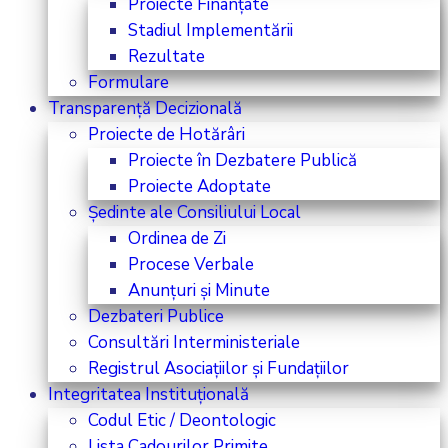
Proiecte Finanțate
Stadiul Implementării
Rezultate
Formulare
Transparență Decizională
Proiecte de Hotărâri
Proiecte în Dezbatere Publică
Proiecte Adoptate
Ședinte ale Consiliului Local
Ordinea de Zi
Procese Verbale
Anunțuri și Minute
Dezbateri Publice
Consultări Interministeriale
Registrul Asociațiilor și Fundațiilor
Integritatea Instituțională
Codul Etic / Deontologic
Lista Cadourilor Primite