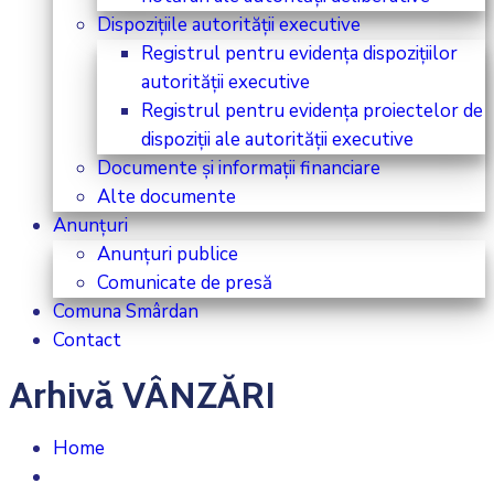
Dispozițiile autorității executive
Registrul pentru evidența dispozițiilor
autorității executive
Registrul pentru evidența proiectelor de
dispoziții ale autorității executive
Documente și informații financiare
Alte documente
Anunțuri
Anunțuri publice
Comunicate de presă
Comuna Smârdan
Contact
Arhivă VÂNZĂRI
Home