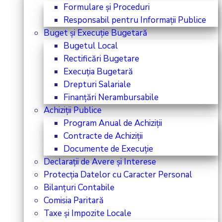
Formulare și Proceduri
Responsabil pentru Informații Publice
Buget și Execuție Bugetară
Bugetul Local
Rectificări Bugetare
Execuția Bugetară
Drepturi Salariale
Finanțări Nerambursabile
Achiziții Publice
Program Anual de Achiziții
Contracte de Achiziții
Documente de Execuție
Declarații de Avere și Interese
Protecția Datelor cu Caracter Personal
Bilanțuri Contabile
Comisia Paritară
Taxe și Impozite Locale