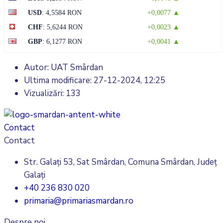
USD
: 4,5584 RON
+0,0077 ▲
CHF
: 5,6244 RON
+0,0023 ▲
GBP
: 6,1277 RON
+0,0041 ▲
Autor: UAT Smârdan
Ultima modificare:
27-12-2024, 12:25
Vizualizări: 133
Contact
Contact
Str. Galați 53, Sat Smârdan, Comuna Smârdan, Județ
Galați
+40 236 830 020
primaria@primariasmardan.ro
Despre noi