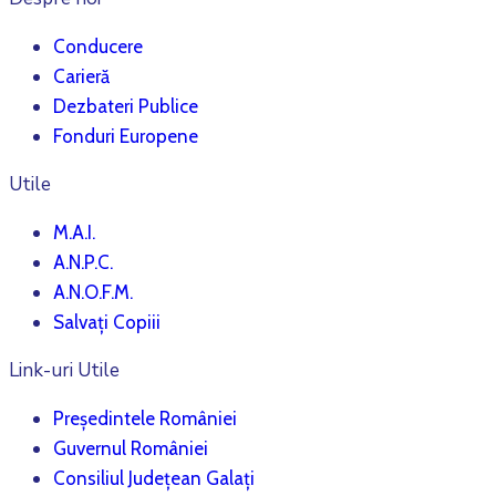
Conducere
Carieră
Dezbateri Publice
Fonduri Europene
Utile
M.A.I.
A.N.P.C.
A.N.O.F.M.
Salvați Copiii
Link-uri Utile
Președintele României
Guvernul României
Consiliul Județean Galați