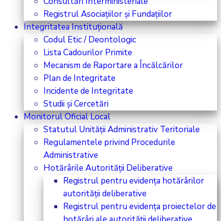
Consultări Interministeriale
Registrul Asociațiilor și Fundațiilor
Integritatea Instituțională
Codul Etic / Deontologic
Lista Cadourilor Primite
Mecanism de Raportare a Încălcărilor
Plan de Integritate
Incidente de Integritate
Studii și Cercetări
Monitorul Oficial Local
Statutul Unității Administrativ Teritoriale
Regulamentele privind Procedurile
Administrative
Hotărârile Autorității Deliberative
Registrul pentru evidența hotărârilor
autorității deliberative
Registrul pentru evidența proiectelor de
hotărâri ale autorității deliberative