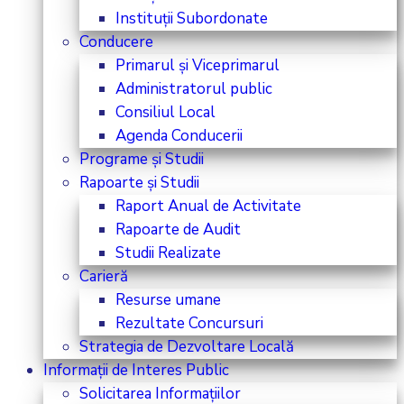
Instituții Subordonate
Conducere
Primarul și Viceprimarul
Administratorul public
Consiliul Local
Agenda Conducerii
Programe și Studii
Rapoarte și Studii
Raport Anual de Activitate
Rapoarte de Audit
Studii Realizate
Carieră
Resurse umane
Rezultate Concursuri
Strategia de Dezvoltare Locală
Informații de Interes Public
Solicitarea Informațiilor