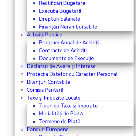
Rectificări Bugetare
Execuția Bugetară
Drepturi Salariale
Finanțări Nerambursabile
Achiziții Publice
Program Anual de Achiziții
Contracte de Achiziții
Documente de Execuție
Declarații de Avere și Interese
Protecția Datelor cu Caracter Personal
Bilanțuri Contabile
Comisia Paritară
Taxe și Impozite Locale
Tipuri de Taxe și Impozite
Modalități de Plată
Termene de Plată
Fonduri Europene