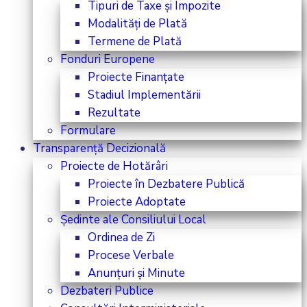
Tipuri de Taxe și Impozite
Modalități de Plată
Termene de Plată
Fonduri Europene
Proiecte Finanțate
Stadiul Implementării
Rezultate
Formulare
Transparență Decizională
Proiecte de Hotărâri
Proiecte în Dezbatere Publică
Proiecte Adoptate
Ședinte ale Consiliului Local
Ordinea de Zi
Procese Verbale
Anunțuri și Minute
Dezbateri Publice