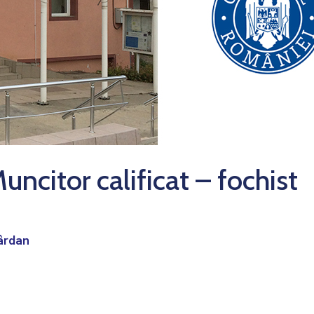
uncitor calificat – fochist
ârdan