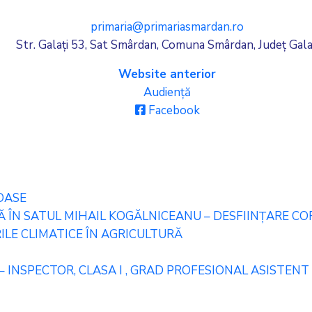
primaria@primariasmardan.ro
Str. Galați 53, Sat Smârdan, Comuna Smârdan, Județ Gala
Website anterior
Audiență
Facebook
OASE
ÎN SATUL MIHAIL KOGĂLNICEANU – DESFIINȚARE CORP
LE CLIMATICE ÎN AGRICULTURĂ
– INSPECTOR, CLASA I , GRAD PROFESIONAL ASISTENT