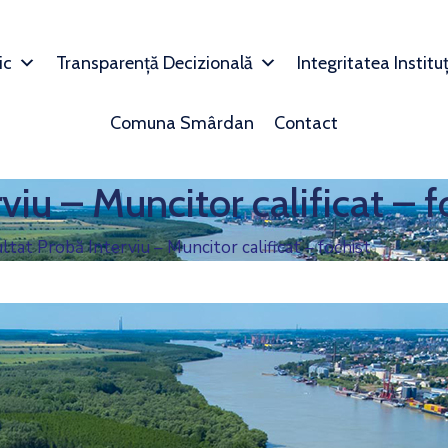
ic
Transparență Decizională
Integritatea Institu
Comuna Smârdan
Contact
viu – Muncitor calificat – f
ltat Probă Interviu – Muncitor calificat – fochist