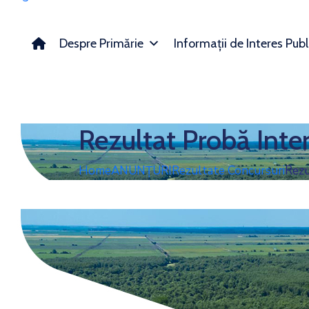
Despre Primărie
Informații de Interes Publ
Rezultat Probă Inter
Home
ANUNȚURI
Rezultate Concursuri
Rezu