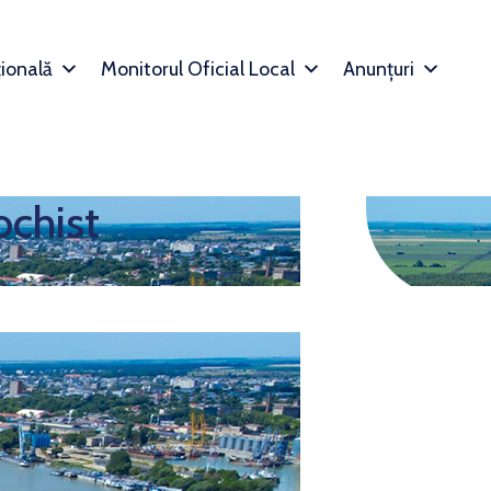
țională
Monitorul Oficial Local
Anunțuri
ochist