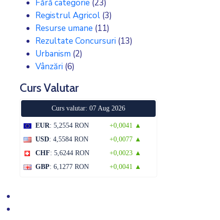
Fără categorie
(23)
Registrul Agricol
(3)
Resurse umane
(11)
Rezultate Concursuri
(13)
Urbanism
(2)
Vânzări
(6)
Curs Valutar
Curs valutar: 07 Aug 2026
EUR
: 5,2554 RON
+0,0041 ▲
USD
: 4,5584 RON
+0,0077 ▲
CHF
: 5,6244 RON
+0,0023 ▲
GBP
: 6,1277 RON
+0,0041 ▲