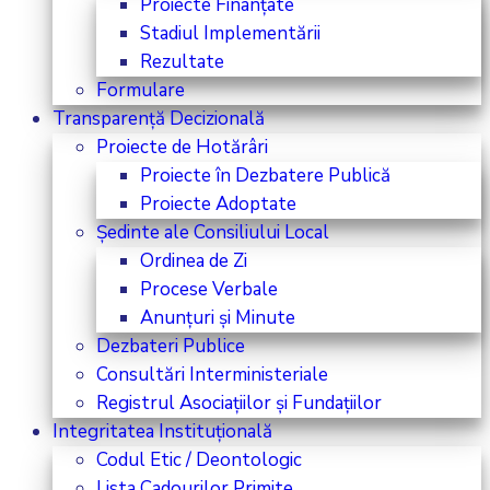
Proiecte Finanțate
Stadiul Implementării
Rezultate
Formulare
Transparență Decizională
Proiecte de Hotărâri
Proiecte în Dezbatere Publică
Proiecte Adoptate
Ședinte ale Consiliului Local
Ordinea de Zi
Procese Verbale
Anunțuri și Minute
Dezbateri Publice
Consultări Interministeriale
Registrul Asociațiilor și Fundațiilor
Integritatea Instituțională
Codul Etic / Deontologic
Lista Cadourilor Primite