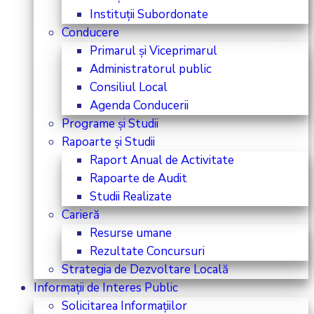
Instituții Subordonate
Conducere
Primarul și Viceprimarul
Administratorul public
Consiliul Local
Agenda Conducerii
Programe și Studii
Rapoarte și Studii
Raport Anual de Activitate
Rapoarte de Audit
Studii Realizate
Carieră
Resurse umane
Rezultate Concursuri
Strategia de Dezvoltare Locală
Informații de Interes Public
Solicitarea Informațiilor