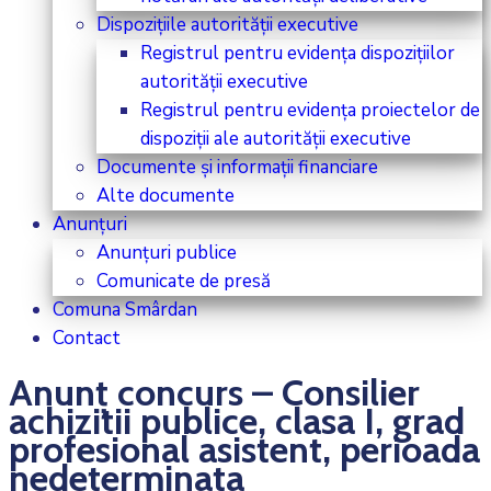
Dispozițiile autorității executive
Registrul pentru evidența dispozițiilor
autorității executive
Registrul pentru evidența proiectelor de
dispoziții ale autorității executive
Documente și informații financiare
Alte documente
Anunțuri
Anunțuri publice
Comunicate de presă
Comuna Smârdan
Contact
Anunț concurs – Consilier
achizitii publice, clasa I, grad
profesional asistent, perioada
nedeterminata