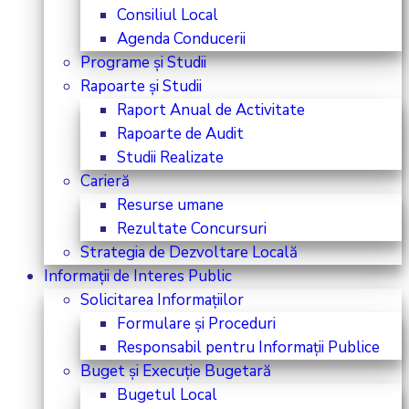
Consiliul Local
Agenda Conducerii
Programe și Studii
Rapoarte și Studii
Raport Anual de Activitate
Rapoarte de Audit
Studii Realizate
Carieră
Resurse umane
Rezultate Concursuri
Strategia de Dezvoltare Locală
Informații de Interes Public
Solicitarea Informațiilor
Formulare și Proceduri
Responsabil pentru Informații Publice
Buget și Execuție Bugetară
Bugetul Local