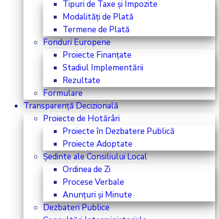
Tipuri de Taxe și Impozite
Modalități de Plată
Termene de Plată
Fonduri Europene
Proiecte Finanțate
Stadiul Implementării
Rezultate
Formulare
Transparență Decizională
Proiecte de Hotărâri
Proiecte în Dezbatere Publică
Proiecte Adoptate
Ședinte ale Consiliului Local
Ordinea de Zi
Procese Verbale
Anunțuri și Minute
Dezbateri Publice