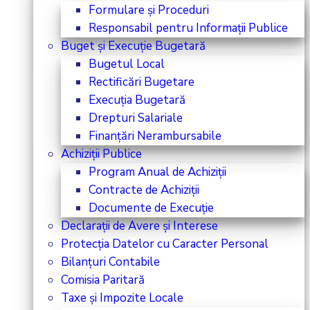
Formulare și Proceduri
Responsabil pentru Informații Publice
Buget și Execuție Bugetară
Bugetul Local
Rectificări Bugetare
Execuția Bugetară
Drepturi Salariale
Finanțări Nerambursabile
Achiziții Publice
Program Anual de Achiziții
Contracte de Achiziții
Documente de Execuție
Declarații de Avere și Interese
Protecția Datelor cu Caracter Personal
Bilanțuri Contabile
Comisia Paritară
Taxe și Impozite Locale