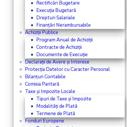
Rectificări Bugetare
Execuția Bugetară
Drepturi Salariale
Finanțări Nerambursabile
Achiziții Publice
Program Anual de Achiziții
Contracte de Achiziții
Documente de Execuție
Declarații de Avere și Interese
Protecția Datelor cu Caracter Personal
Bilanțuri Contabile
Comisia Paritară
Taxe și Impozite Locale
Tipuri de Taxe și Impozite
Modalități de Plată
Termene de Plată
Fonduri Europene