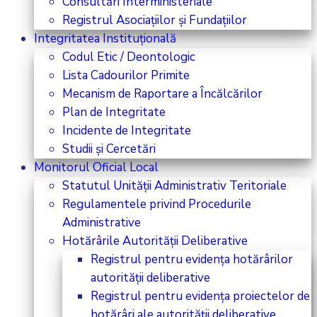
Consultări Interministeriale
Registrul Asociațiilor și Fundațiilor
Integritatea Instituțională
Codul Etic / Deontologic
Lista Cadourilor Primite
Mecanism de Raportare a Încălcărilor
Plan de Integritate
Incidente de Integritate
Studii și Cercetări
Monitorul Oficial Local
Statutul Unității Administrativ Teritoriale
Regulamentele privind Procedurile
Administrative
Hotărârile Autorității Deliberative
Registrul pentru evidența hotărârilor
autorității deliberative
Registrul pentru evidența proiectelor de
hotărâri ale autorității deliberative