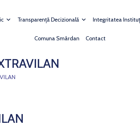
ic
Transparență Decizională
Integritatea Institu
Comuna Smârdan
Contact
XTRAVILAN
VILAN
ILAN