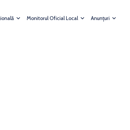
țională
Monitorul Oficial Local
Anunțuri