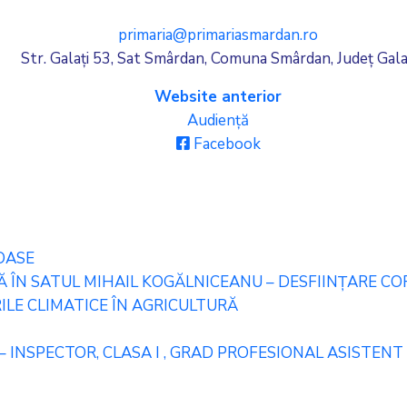
primaria@primariasmardan.ro
Str. Galați 53, Sat Smârdan, Comuna Smârdan, Județ Gala
Website anterior
Audiență
Facebook
OASE
ÎN SATUL MIHAIL KOGĂLNICEANU – DESFIINȚARE CORP
LE CLIMATICE ÎN AGRICULTURĂ
– INSPECTOR, CLASA I , GRAD PROFESIONAL ASISTENT