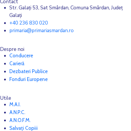
Contact
Str. Galați 53, Sat Smârdan, Comuna Smârdan, Județ
Galați
+40 236 830 020
primaria@primariasmardan.ro
Despre noi
Conducere
Carieră
Dezbateri Publice
Fonduri Europene
Utile
M.A.I.
A.N.P.C.
A.N.O.F.M.
Salvați Copiii