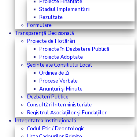
Proiecte Finanțate
Stadiul Implementării
Rezultate
Formulare
Transparență Decizională
Proiecte de Hotărâri
Proiecte în Dezbatere Publică
Proiecte Adoptate
Ședinte ale Consiliului Local
Ordinea de Zi
Procese Verbale
Anunțuri și Minute
Dezbateri Publice
Consultări Interministeriale
Registrul Asociațiilor și Fundațiilor
Integritatea Instituțională
Codul Etic / Deontologic
Lista Cadourilor Primite