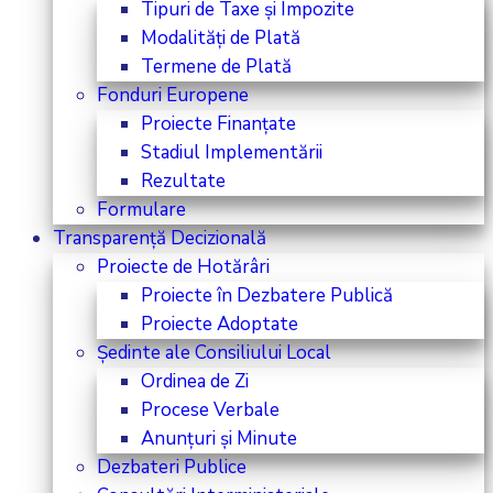
Tipuri de Taxe și Impozite
Modalități de Plată
Termene de Plată
Fonduri Europene
Proiecte Finanțate
Stadiul Implementării
Rezultate
Formulare
Transparență Decizională
Proiecte de Hotărâri
Proiecte în Dezbatere Publică
Proiecte Adoptate
Ședinte ale Consiliului Local
Ordinea de Zi
Procese Verbale
Anunțuri și Minute
Dezbateri Publice