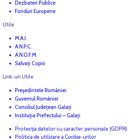
Dezbateri Publice
Fonduri Europene
Utile
M.A.I.
A.N.P.C.
A.N.O.F.M.
Salvați Copiii
Link-uri Utile
Președintele României
Guvernul României
Consiliul Județean Galați
Instituția Prefectului – Galați
Protecția datelor cu caracter personale (GDPR)
Politica de utilizare a Cookie-urilor