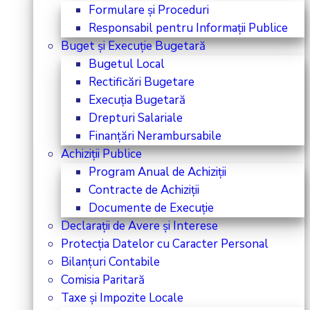
Formulare și Proceduri
Responsabil pentru Informații Publice
Buget și Execuție Bugetară
Bugetul Local
Rectificări Bugetare
Execuția Bugetară
Drepturi Salariale
Finanțări Nerambursabile
Achiziții Publice
Program Anual de Achiziții
Contracte de Achiziții
Documente de Execuție
Declarații de Avere și Interese
Protecția Datelor cu Caracter Personal
Bilanțuri Contabile
Comisia Paritară
Taxe și Impozite Locale