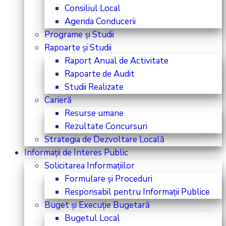
Consiliul Local
Agenda Conducerii
Programe și Studii
Rapoarte și Studii
Raport Anual de Activitate
Rapoarte de Audit
Studii Realizate
Carieră
Resurse umane
Rezultate Concursuri
Strategia de Dezvoltare Locală
Informații de Interes Public
Solicitarea Informațiilor
Formulare și Proceduri
Responsabil pentru Informații Publice
Buget și Execuție Bugetară
Bugetul Local