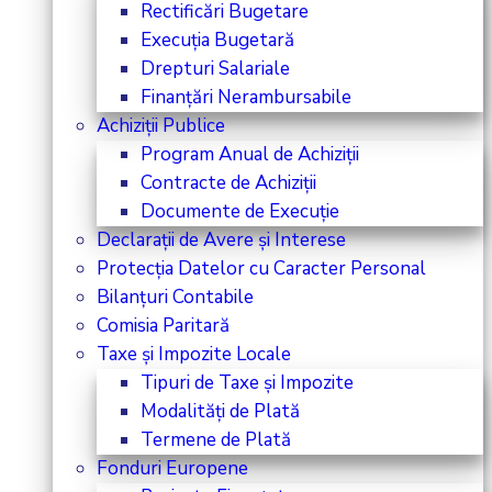
Rectificări Bugetare
Execuția Bugetară
Drepturi Salariale
Finanțări Nerambursabile
Achiziții Publice
Program Anual de Achiziții
Contracte de Achiziții
Documente de Execuție
Declarații de Avere și Interese
Protecția Datelor cu Caracter Personal
Bilanțuri Contabile
Comisia Paritară
Taxe și Impozite Locale
Tipuri de Taxe și Impozite
Modalități de Plată
Termene de Plată
Fonduri Europene