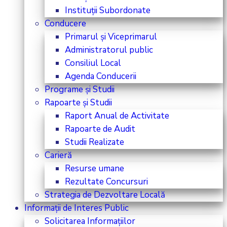
Instituții Subordonate
Conducere
Primarul și Viceprimarul
Administratorul public
Consiliul Local
Agenda Conducerii
Programe și Studii
Rapoarte și Studii
Raport Anual de Activitate
Rapoarte de Audit
Studii Realizate
Carieră
Resurse umane
Rezultate Concursuri
Strategia de Dezvoltare Locală
Informații de Interes Public
Solicitarea Informațiilor