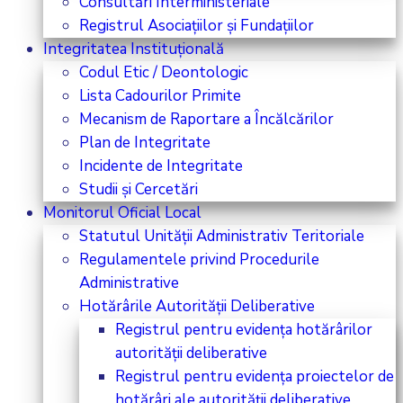
Consultări Interministeriale
Registrul Asociațiilor și Fundațiilor
Integritatea Instituțională
Codul Etic / Deontologic
Lista Cadourilor Primite
Mecanism de Raportare a Încălcărilor
Plan de Integritate
Incidente de Integritate
Studii și Cercetări
Monitorul Oficial Local
Statutul Unității Administrativ Teritoriale
Regulamentele privind Procedurile
Administrative
Hotărârile Autorității Deliberative
Registrul pentru evidența hotărârilor
autorității deliberative
Registrul pentru evidența proiectelor de
hotărâri ale autorității deliberative