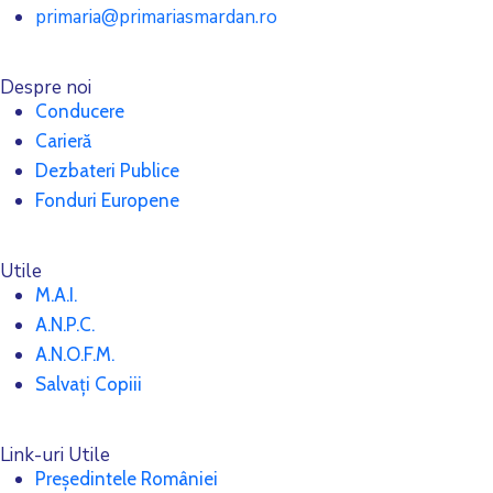
primaria@primariasmardan.ro
Despre noi
Conducere
Carieră
Dezbateri Publice
Fonduri Europene
Utile
M.A.I.
A.N.P.C.
A.N.O.F.M.
Salvați Copiii
Link-uri Utile
Președintele României